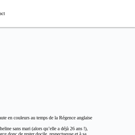
act
ute en couleurs au temps de la Régence anglaise
eline sans mari (alors qu’elle a déjà 26 ans !),
orce donc de rester docile, respectueuse et à sa