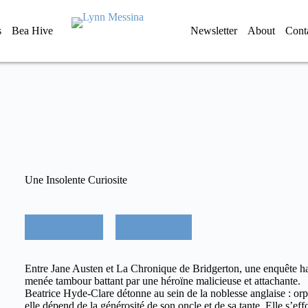
s
Bea Hive
Newsletter
About
Cont
Une Insolente Curiosite
B
e
a
Amazon
Audible
t
r
C
i
L
Entre Jane Austen et La Chronique de Bridgerton, une enquête ha
c
O
menée tambour battant par une héroïne malicieuse et attachante.
e
S
Beatrice Hyde-Clare détonne au sein de la noblesse anglaise : orph
H
E
elle dépend de la générosité de son oncle et de sa tante. Elle s’eff