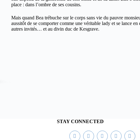
y
place : dans l’ombre de ses cousins.
d
e
Mais quand Bea trébuche sur le corps sans vie du pauvre monsieur
-
aussitôt de se comporter comme une véritable lady et se lance en q
C
V
autres invités… et au divin duc de Kesgrave.
l
e
a
r
r
i
e
t
y
L
a
r
k
R
e
g
STAY CONNECTED
e
n
c